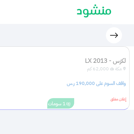
لكزس - LX 2013
مكة
62,000 كم
واقف السوم على 
190,000
 ر.س
إعلان مغلق
1
سومات