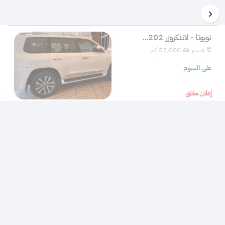
تويوتا - لاندكروزر 202...
عسير
53,000 كم 
على السوم
إعلان مغلق