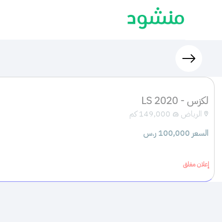
لكزس - LS 2020
الرياض
149,000 كم
السعر 100,000 ر.س
إعلان مغلق