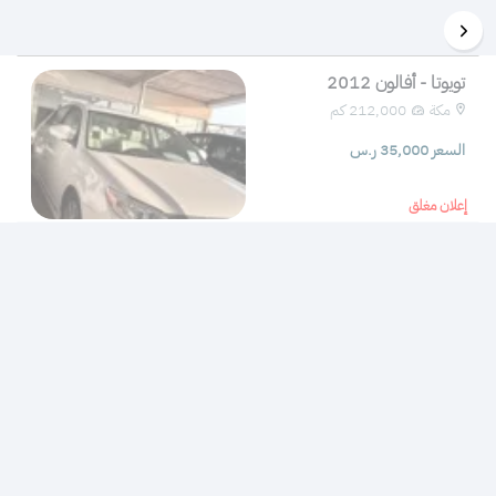
تويوتا - أفالون 2012
مكة
212,000 كم 
السعر 35,000 ر.س
إعلان مغلق