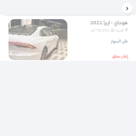
هونداي - ازيرا 2021
المدينة
78,000 كم 
على السوم
إعلان مغلق