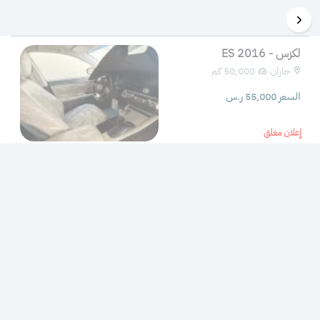
لكزس - ES 2016
جازان
50,000 كم 
السعر 55,000 ر.س
إعلان مغلق