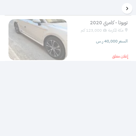
تويوتا - كامري 2020
مكة المكرمة
123,000 كم 
السعر 40,000 ر.س
إعلان مغلق