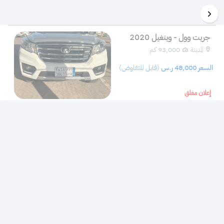
جريت وول - وينغيل 2020
المدينة
93,000 كم 
 السعر 
48,000
 ر.س 
(قابل للتفاوض)
إعلان مغلق