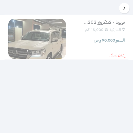
تويوتا - لاندكروزر 202...
الشرقية
43,000 كم 
السعر 90,000 ر.س
إعلان مغلق