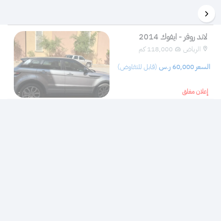
لاند روفر - ايفوك 2014
الرياض
118,000 كم 
 السعر 
60,000
 ر.س 
(قابل للتفاوض)
إعلان مغلق