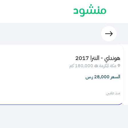
هونداي - النترا 2017
مكة المكرمة
180,000 كم
السعر 28,000 ر.س
منذ عامين