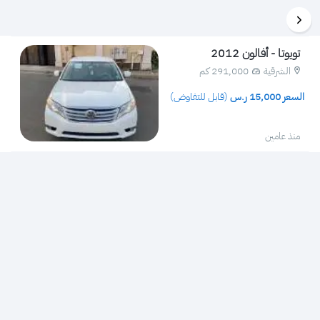
تويوتا - أفالون 2012
الشرقية
291,000 كم 
 السعر 
15,000
 ر.س 
(قابل للتفاوض)
منذ عامين