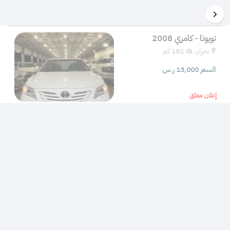
تويوتا - كامري 2008
نجران
182 كم 
السعر 13,000 ر.س
إعلان مغلق