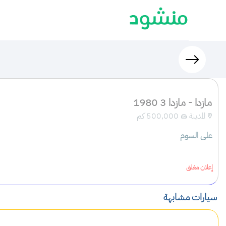
مازدا - مازدا 3 1980
المدينة
500,000 كم
على السوم
إعلان مغلق
سيارات مشابهة