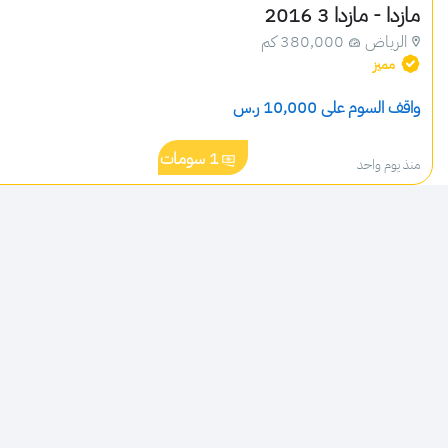
مازدا - مازدا 3 2016
الرياض
380,000 كم
مميز
واقف السوم على 
10,000
 ر.س
1
سومات
منذ يوم واحد