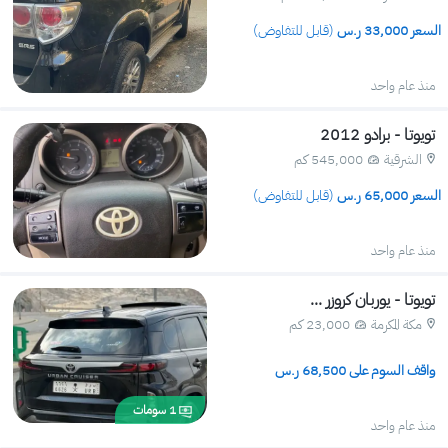
 السعر 
33,000
 ر.س 
(قابل للتفاوض)
منذ عام واحد
تويوتا - برادو 2012
الشرقية
545,000 كم 
 السعر 
65,000
 ر.س 
(قابل للتفاوض)
منذ عام واحد
تويوتا - يوربان كروزر ...
مكة المكرمة
23,000 كم 
واقف السوم على 
68,500
 ر.س
1
سومات
منذ عام واحد