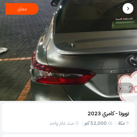
مغلق
1
/
5
تويوتا - كامري 2023
مكة
52,000
كم
منذ عام واحد
|
|