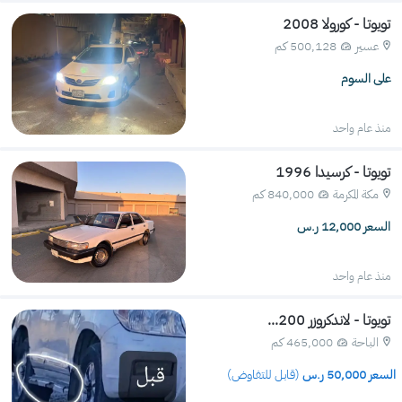
تويوتا - كورولا 2008
عسير
500,128 كم 
على السوم
منذ عام واحد
تويوتا - كرسيدا 1996
مكة المكرمة
840,000 كم 
السعر 12,000 ر.س
منذ عام واحد
تويوتا - لاندكروزر 200...
الباحة
465,000 كم 
 السعر 
50,000
 ر.س 
(قابل للتفاوض)