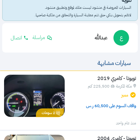
السيارات المعروضة في منشود ليست ملك لموقع وتطبيق منشود.
لاتقم بتحويل بنكي حتى تتم معاينة السيارة والتحقق من ملكية صاحبها.
مراسلة
ع
عبدالله
اتصال
سيارات مشابهة
تويوتا - كامري 2019
مكة المكرمة
225,500 كم 
مميز
واقف السوم على 
60,500
 ر.س
2
سومات
منذ عام واحد
تويوتا - كامري 2004